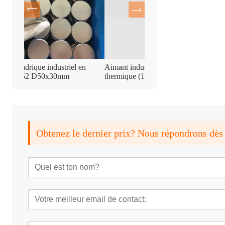
riel en
Aimant industriel à haute stabilité
Aimant de récupérat
mm
thermique (120 °C)
recouvert de caout
Obtenez le dernier prix? Nous répondrons dès 