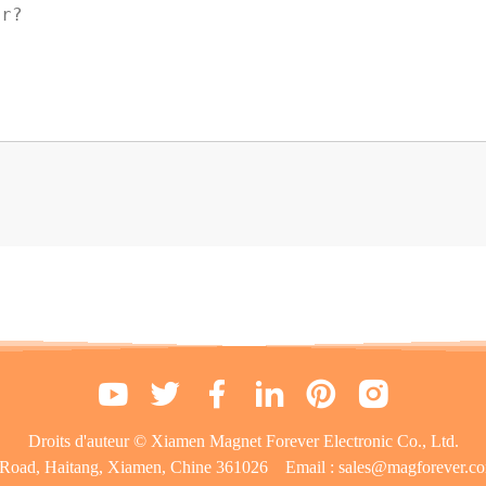
Droits d'auteur © Xiamen Magnet Forever Electronic Co., Ltd.
ei Road, Haitang, Xiamen, Chine 361026
Email :
sales@magforever.c