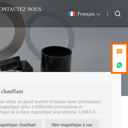
ONTACTEZ NOUS
Français
 chauffant
fant utilise un grand nombre d'aimants haute performance
agnétique grâce à différentes permutations et
tique de la barre magnétique peut atteindre 12000GS.
 grande taille, même certaines machines de criblage. Cela
ion de la taille de l'aimant en néodyme.
magnétique chauffant
filtre magnétique à eau
est plus fort et plus grand.