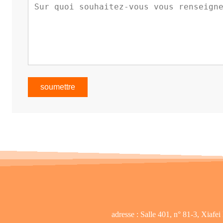
soumettre
adresse :
Salle 401, n° 81-3, Xiaf