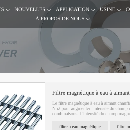
TS
NOUVELLES
APPLICATION
USINE
C
À PROPOS DE NOUS
Filtre magnétique à eau à aimant
Le filtre magnétique à eau à aimant chauf
N52 pour augmenter l'intensité du champ m
combinaisons. L'intensité du champ magné
Les tiges magnétiques peuvent être de plus
élimine dans une certaine mesure la limitat
filtre à eau magnétique
filtre 
Le champ magnétique de la tige magnétique 