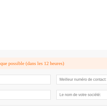
ion robuste
Pot en caoutchouc étanche avec
Aimant en ferri
chouc
aimant néodyme
personnalisé
que possible (dans les 12 heures)